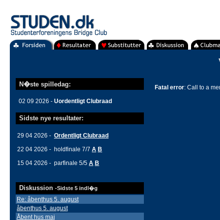
N�ste spilledag:
Fatal error
: Call to a m
02 09 2026 -
Uordentligt Clubraad
Sidste nye resultater:
29 04 2026 -
Ordentligt Clubraad
22 04 2026 - holdfinale 7/7
A
B
15 04 2026 - parfinale 5/5
A
B
Diskussion
-Sidste 5 indl�g
Re: åbenthus 5. august
åbenthus 5. august
Åbent hus maj