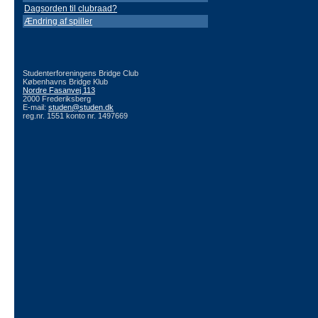
Dagsorden til clubraad?
Ændring af spiller
Studenterforeningens Bridge Club
Københavns Bridge Klub
Nordre Fasanvej 113
2000 Frederiksberg
E-mail:
studen@studen.dk
reg.nr. 1551 konto nr. 1497669