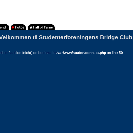
Velkommen til Studenterforeningens Bridge Club
ember function fetch() on boolean in
/var/www/studen/connect.php
on line
50