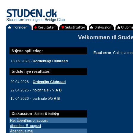
Velkommen til Stude
N�ste spilledag:
Fatal error
: Call to a m
02 09 2026 -
Uordentligt Clubraad
Sidste nye resultater:
29 04 2026 -
Ordentligt Clubraad
22 04 2026 - holdfinale 7/7
A
B
15 04 2026 - parfinale 5/5
A
B
Diskussion
-Sidste 5 indl�g
Re: åbenthus 5. august
åbenthus 5. august
Åbent hus maj