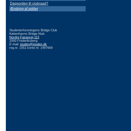
Dagsorden til clubraad?
Ændring af spiller
Studenterforeningens Bridge Club
Københavns Bridge Klub
Nordre Fasanvej 113
2000 Frederiksberg
E-mail:
studen@studen.dk
reg.nr. 1551 konto nr. 1497669